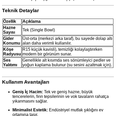
Teknik Detaylar
Özellik
Açıklama
Hazne
Tek (Single Bowl)
Sayısı
Gider
Üst-orta (merkezi arka taraf), bu sayede dolap altı
Konumu
alan daha verimli kullanılır.
Köşe
R15 küçük kavisli), temizliği kolaylaştırırken
Radyusu
modern bir görünüm sunar.
Ses
Genellikle alt kısımda ses sönümleyici pedler ve
Yalıtımı
yoğun kaplama bulunur (su sesini azaltmak için).
Kullanım Avantajları
Geniş İç Hacim:
Tek ve geniş hazne, büyük
tencerelerin, fırın tepsilerinin ve vok tavaların rahatça
yıkanmasını sağlar.
Minimalist Estetik:
Endüstriyel mutfak şıklığını ev
ortamına taşır.