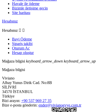
Havale ile ödeme
Bizimle iletişime geçin
Site haritası
Hesabınız
Hesabınız


Bayi Ödeme
Sipariş takibi
Oturum Aç
Hesap oluştur
Mağaza bilgisi
keyboard_arrow_down
keyboard_arrow_up
Mağaza bilgisi
Viviano
Albay Yunus Dirik Cad. No:8B
SİLİVRİ
34570 İSTANBUL
Türkiye
Bizi arayın:
+90 537 969 27 35
Bize e-posta gönderin:
ender@vivianoevye.com.tr