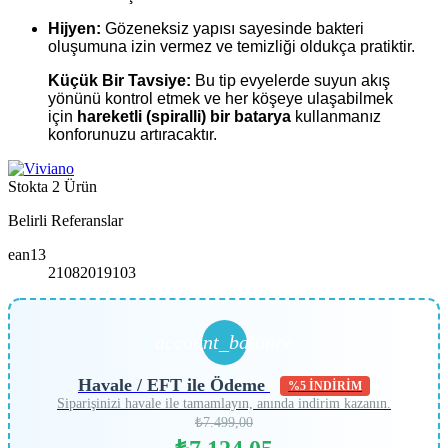
Hijyen:
Gözeneksiz yapısı sayesinde bakteri
oluşumuna izin vermez ve temizliği oldukça pratiktir.
Küçük Bir Tavsiye:
Bu tip evyelerde suyun akış
yönünü kontrol etmek ve her köşeye ulaşabilmek
için
hareketli (spiralli) bir batarya
kullanmanız
konforunuzu artıracaktır.
Stokta
2 Ürün
Belirli Referanslar
ean13
21082019103
account_balance
Havale / EFT ile Ödeme
%5 İNDİRİM
Siparişinizi havale ile tamamlayın, anında indirim kazanın.
₺7.499,00