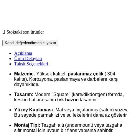

Stoktaki son ürünler
Kendi değerlendirmenizi yazın
Açıklama
Ürün Detayları
Taksit Seçenekleri
Malzeme:
Yüksek kaliteli
paslanmaz çelik
( 304
kalite). Korozyona, paslanmaya ve darbelere karşı
dayanıklıdır.
Tasarım:
Modern "Square" (kare/dikdörtgen) formda,
keskin hatlara sahip
tek hazne
tasarımı.
Yüzey Kaplaması:
Mat veya fırçalanmış (saten) yüzey.
Bu sayede parmak izi ve su lekelerini daha az gösterir.
Montaj Tipi:
Tezgah altı (undermount) veya tezgaha
sıfır montaj için uygun bir flanş yapısına sahiptir.