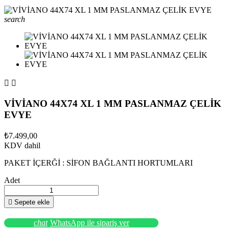
search


VİVİANO 44X74 XL 1 MM PASLANMAZ ÇELİK
EVYE
₺7.499,00
KDV dahil
PAKET İÇERĞİ : SİFON BAĞLANTI HORTUMLARI
Adet

Sepete ekle
chat
WhatsApp ile sipariş ver