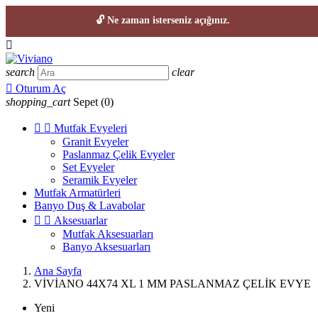
🔓 Ne zaman isterseniz açığınız.

search
clear

Oturum Aç
shopping_cart
Sepet
(0)


Mutfak Evyeleri
Granit Evyeler
Paslanmaz Çelik Evyeler
Set Evyeler
Seramik Evyeler
Mutfak Armatürleri
Banyo Duş & Lavabolar


Aksesuarlar
Mutfak Aksesuarları
Banyo Aksesuarları
Ana Sayfa
VİVİANO 44X74 XL 1 MM PASLANMAZ ÇELİK EVYE
Yeni